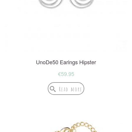
UnoDe50 Earings Hipster
€
59.95
Read more