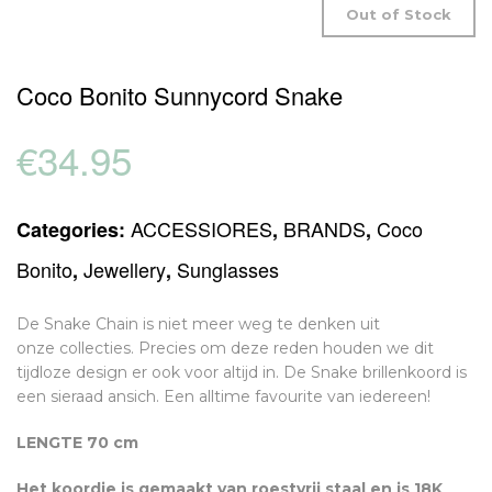
Out of Stock
Coco Bonito Sunnycord Snake
€
34.95
ACCESSIORES
BRANDS
Coco
Categories:
,
,
Bonito
Jewellery
Sunglasses
,
,
De Snake Chain is niet meer weg te denken uit
onze collecties. Precies om deze reden houden we dit
tijdloze design er ook voor altijd in. De Snake brillenkoord is
een sieraad ansich. Een alltime favourite van iedereen!
LENGTE 70 cm
Het koordje is gemaakt van roestvrij staal en is 18K