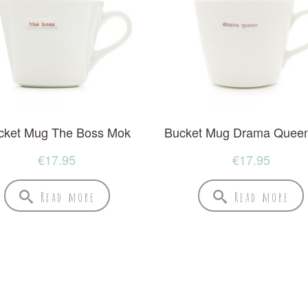
cket Mug The Boss Mok
Bucket Mug Drama Quee
€
17.95
€
17.95
Read more
Read more