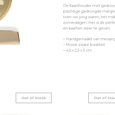
De kaarthouder met gedroogd
prachtige gedroogde margri
toen we jong waren, het ma
zomerdagen. Het is de perf
en kaarten weer te geven.
– Handgemaakt van messing,
– Mooie zware kwaliteit
– 4,5 x 2,5 x 5 cm
Out of Stock
Out of Sto