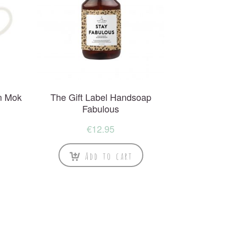
n Mok
The Gift Label Handsoap
Fabulous
€
12.95
Add to cart