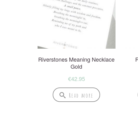
Riverstones Meaning Necklace
R
Gold
€
42.95
Read more