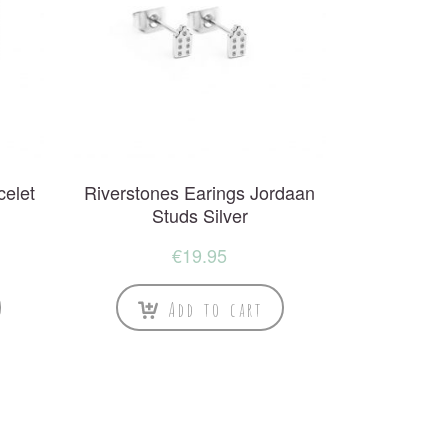
celet
Riverstones Earings Jordaan
Studs Silver
€
19.95
Add to cart