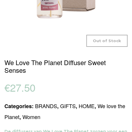
Out of Stock
We Love The Planet Diffuser Sweet
Senses
€
27.50
BRANDS
GIFTS
HOME
We love the
Categories:
,
,
,
Planet
Women
,
De diffusers van We Love The Planet zorgen voor een