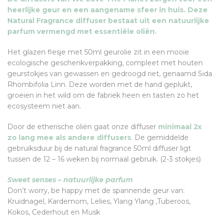
heerlijke geur en een aangename sfeer in huis. Deze
Natural Fragrance diffuser bestaat uit een natuurlijke
parfum vermengd met essentiële oliën.
Het glazen flesje met 50ml geurolie zit in een mooie
ecologische geschenkverpakking, compleet met houten
geurstokjes van gewassen en gedroogd riet, genaamd Sida
Rhombifolia Linn. Deze worden met de hand geplukt,
groeien in het wild om de fabriek heen en tasten zo het
ecosysteem niet aan.
Door de etherische oliën gaat onze diffuser
minimaal 2x
zo lang mee als andere diffusers
. De gemiddelde
gebruiksduur bij de natural fragrance 50ml diffuser ligt
tussen de 12 – 16 weken bij normaal gebruik. (2-3 stokjes)
Sweet senses – natuurlijke parfum
Don’t worry, be happy met de spannende geur van:
Kruidnagel, Kardemom, Lelies, Ylang Ylang ,Tuberoos,
Kokos, Cederhout en Musk