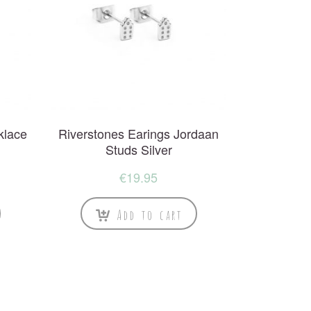
klace
Riverstones Earings Jordaan
Studs Silver
€
19.95
Add to cart