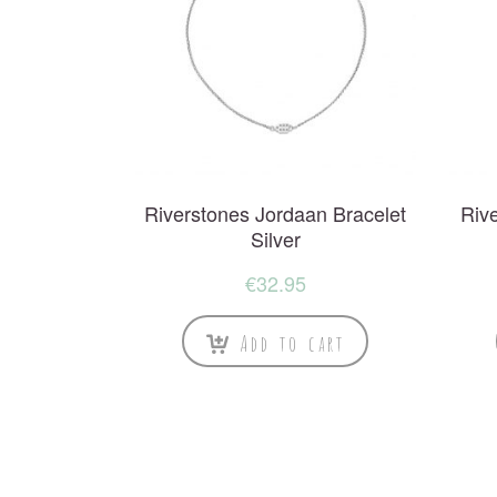
Riverstones Jordaan Bracelet
Riv
Silver
€
32.95
Add to cart